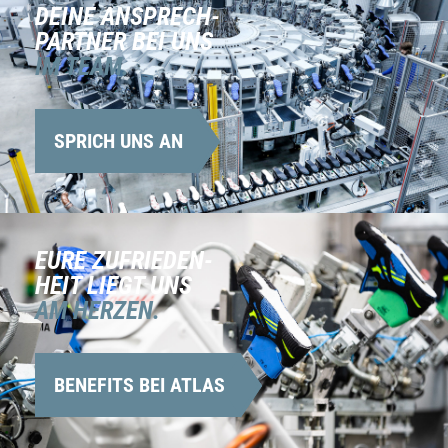
DEINE ANSPRECH-
PARTNER BEI UNS
IM TEAM.
SPRICH UNS AN
EURE ZUFRIEDEN-
HEIT LIEGT UNS
AM HERZEN.
BENEFITS BEI ATLAS